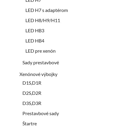
LED H7 s adaptérom
LED H8/H9/H11
LED HB3
LED HB4
LED pre xenón
Sady prestavbové
Xenónové výbojky
D1S,D1R
D2S,D2R
D3S,D3R
Prestavbové sady
Štartre