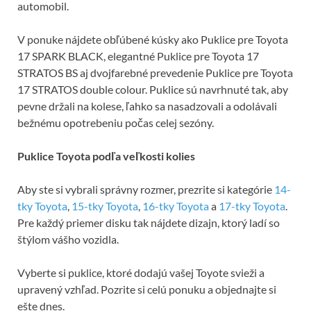
automobil.
V ponuke nájdete obľúbené kúsky ako Puklice pre Toyota
17 SPARK BLACK, elegantné Puklice pre Toyota 17
STRATOS BS aj dvojfarebné prevedenie Puklice pre Toyota
17 STRATOS double colour. Puklice sú navrhnuté tak, aby
pevne držali na kolese, ľahko sa nasadzovali a odolávali
bežnému opotrebeniu počas celej sezóny.
Puklice Toyota podľa veľkosti kolies
Aby ste si vybrali správny rozmer, prezrite si kategórie
14-
tky Toyota
,
15-tky Toyota
,
16-tky Toyota
a
17-tky Toyota
.
Pre každý priemer disku tak nájdete dizajn, ktorý ladí so
štýlom vášho vozidla.
Vyberte si puklice, ktoré dodajú vašej Toyote svieži a
upravený vzhľad. Pozrite si celú ponuku a objednajte si
ešte dnes.