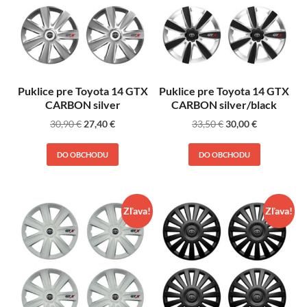
Puklice pre Toyota 14 GTX
Puklice pre Toyota 14 GTX
CARBON silver
CARBON silver/black
30,90
€
27,40
€
33,50
€
30,00
€
DO OBCHODU
DO OBCHODU
Zľava!
Zľava!