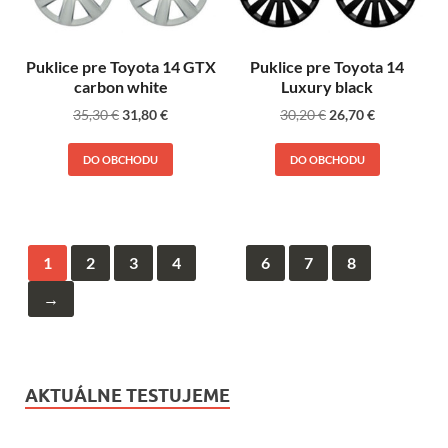
Puklice pre Toyota 14 GTX
Puklice pre Toyota 14
carbon white
Luxury black
35,30
€
31,80
€
30,20
€
26,70
€
DO OBCHODU
DO OBCHODU
1
2
3
4
…
6
7
8
→
AKTUÁLNE TESTUJEME