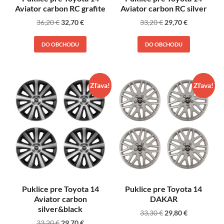
Aviator carbon RC grafite
Aviator carbon RC silver
36,20
€
32,70
€
33,20
€
29,70
€
DO OBCHODU
DO OBCHODU
Zľava!
Zľava!
Puklice pre Toyota 14
Puklice pre Toyota 14
Aviator carbon
DAKAR
silver&black
33,30
€
29,80
€
33,20
€
29,70
€