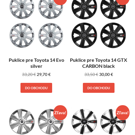
Puklice pre Toyota 14 Evo
Puklice pre Toyota 14 GTX
silver
CARBON black
33,20
€
29,70
€
33,50
€
30,00
€
DO OBCHODU
DO OBCHODU
Zľava!
Zľava!