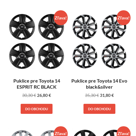
Zľava!
Zľava!
Puklice pre Toyota 14
Puklice pre Toyota 14 Evo
ESPRIT RC BLACK
black&silver
30,30
€
26,80
€
35,30
€
31,80
€
DO OBCHODU
DO OBCHODU
Zľava!
Zľava!