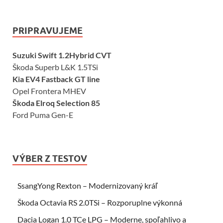
PRIPRAVUJEME
Suzuki Swift 1.2Hybrid CVT
Škoda Superb L&K 1.5TSi
Kia EV4 Fastback GT line
Opel Frontera MHEV
Škoda Elroq Selection 85
Ford Puma Gen-E
VÝBER Z TESTOV
SsangYong Rexton – Modernizovaný kráľ
Škoda Octavia RS 2.0TSi – Rozporuplne výkonná
Dacia Logan 1.0 TCe LPG – Moderne, spoľahlivo a