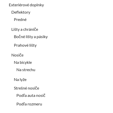
Exteriérové doplnky
Deflektory
Predné
Lišty a chrániče
Bočné lišty a pásiky
Prahové lišty
Nosiče
Na bicykle
Na strechu
Na lyže
Strešné nosiče
Podľa auta nosič
Podľa rozmeru