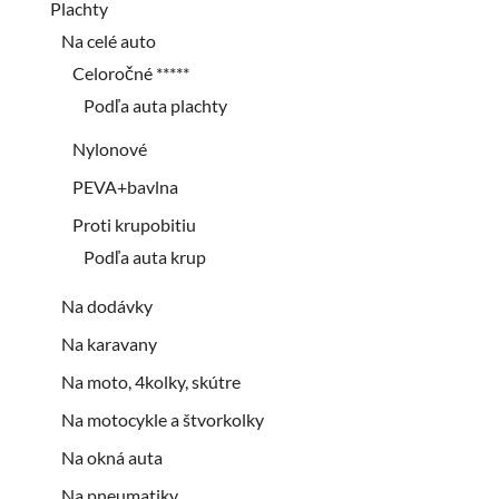
Plachty
Na celé auto
Celoročné *****
Podľa auta plachty
Nylonové
PEVA+bavlna
Proti krupobitiu
Podľa auta krup
Na dodávky
Na karavany
Na moto, 4kolky, skútre
Na motocykle a štvorkolky
Na okná auta
Na pneumatiky