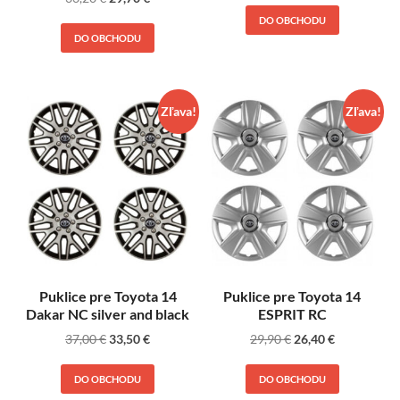
DO OBCHODU
DO OBCHODU
Zľava!
Zľava!
Puklice pre Toyota 14
Puklice pre Toyota 14
Dakar NC silver and black
ESPRIT RC
37,00
€
33,50
€
29,90
€
26,40
€
DO OBCHODU
DO OBCHODU