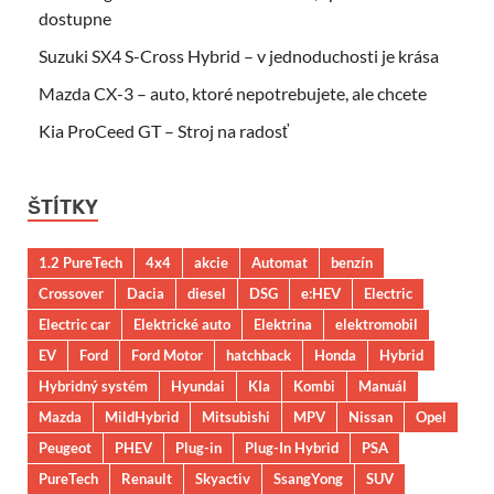
dostupne
Suzuki SX4 S-Cross Hybrid – v jednoduchosti je krása
Mazda CX-3 – auto, ktoré nepotrebujete, ale chcete
Kia ProCeed GT – Stroj na radosť
ŠTÍTKY
1.2 PureTech
4x4
akcie
Automat
benzín
Crossover
Dacia
diesel
DSG
e:HEV
Electric
Electric car
Elektrické auto
Elektrina
elektromobil
EV
Ford
Ford Motor
hatchback
Honda
Hybrid
Hybridný systém
Hyundai
KIa
Kombi
Manuál
Mazda
MildHybrid
Mitsubishi
MPV
Nissan
Opel
Peugeot
PHEV
Plug-in
Plug-In Hybrid
PSA
PureTech
Renault
Skyactiv
SsangYong
SUV