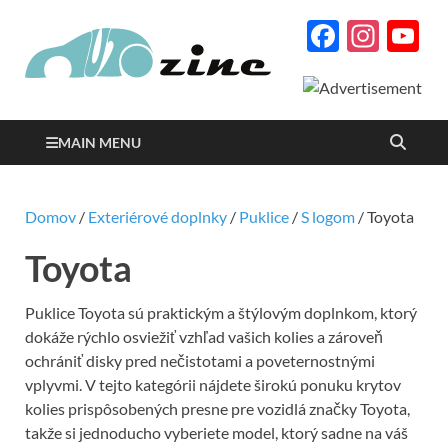
Facebo
Inst
Y
Autozine
C
magazín o autách a
motorizme s množstvom
podrobných testov a
reportáží
MAIN MENU
Domov
/
Exteriérové doplnky
/
Puklice
/
S logom
/ Toyota
Toyota
Puklice Toyota sú praktickým a štýlovým doplnkom, ktorý
dokáže rýchlo osviežiť vzhľad vašich kolies a zároveň
ochrániť disky pred nečistotami a poveternostnými
vplyvmi. V tejto kategórii nájdete širokú ponuku krytov
kolies prispôsobených presne pre vozidlá značky Toyota,
takže si jednoducho vyberiete model, ktorý sadne na váš