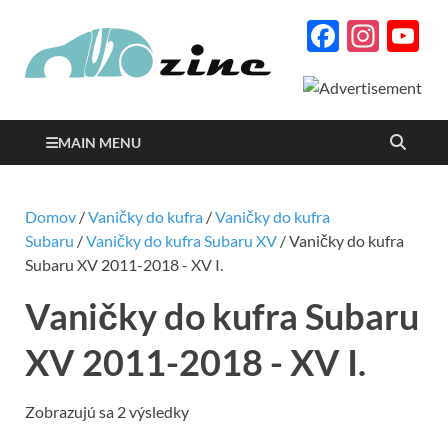
Facebo
Inst
Y
Autozine
C
magazín o autách a
motorizme s množstvom
podrobných testov a
reportáží
MAIN MENU
Domov
/
Vaničky do kufra
/
Vaničky do kufra
Subaru
/
Vaničky do kufra Subaru XV
/ Vaničky do kufra
Subaru XV 2011-2018 - XV I.
Vaničky do kufra Subaru
XV 2011-2018 - XV I.
Zobrazujú sa 2 výsledky