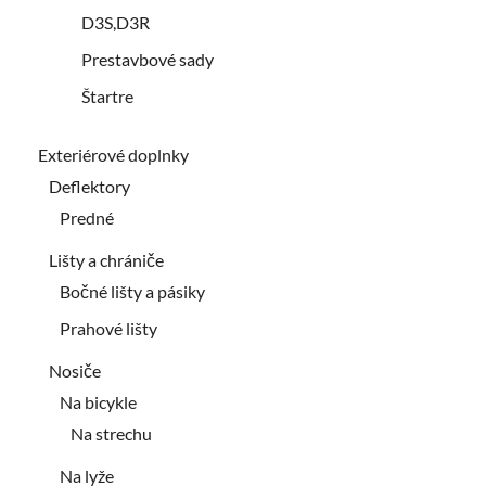
D3S,D3R
Prestavbové sady
Štartre
Exteriérové doplnky
Deflektory
Predné
Lišty a chrániče
Bočné lišty a pásiky
Prahové lišty
Nosiče
Na bicykle
Na strechu
Na lyže