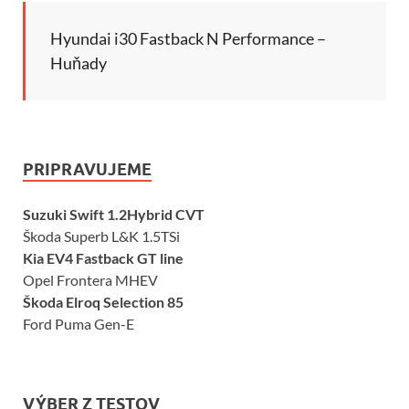
Hyundai i30 Fastback N Performance –
Huňady
PRIPRAVUJEME
Suzuki Swift 1.2Hybrid CVT
Škoda Superb L&K 1.5TSi
Kia EV4 Fastback GT line
Opel Frontera MHEV
Škoda Elroq Selection 85
Ford Puma Gen-E
VÝBER Z TESTOV