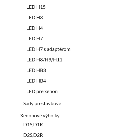
LED H15
LED H3
LED H4
LED H7
LED H7 s adaptérom
LED H8/H9/H11
LED HB3
LED HB4
LED pre xenón
Sady prestavbové
Xenónové výbojky
D1S,D1R
D2S,D2R