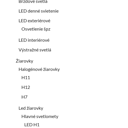
Brzdové svetlá
LED denné svietenie
LED exteriérové
Osvetlenie špz
LED interiérové
Výstražné svetlá
Žiarovky
Halogénové žiarovky
H11
H12
H7
Led žiarovky
Hlavné svetlomety
LED H1