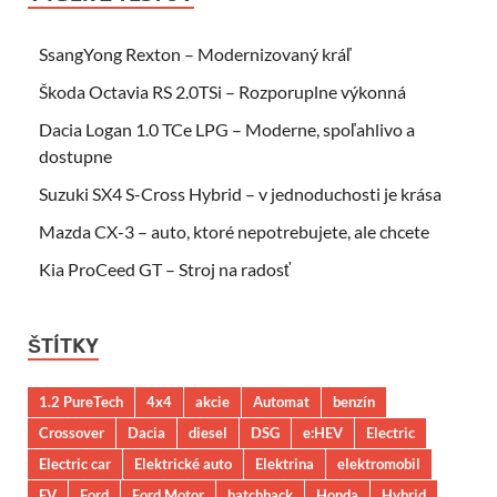
SsangYong Rexton – Modernizovaný kráľ
Škoda Octavia RS 2.0TSi – Rozporuplne výkonná
Dacia Logan 1.0 TCe LPG – Moderne, spoľahlivo a
dostupne
Suzuki SX4 S-Cross Hybrid – v jednoduchosti je krása
Mazda CX-3 – auto, ktoré nepotrebujete, ale chcete
Kia ProCeed GT – Stroj na radosť
ŠTÍTKY
1.2 PureTech
4x4
akcie
Automat
benzín
Crossover
Dacia
diesel
DSG
e:HEV
Electric
Electric car
Elektrické auto
Elektrina
elektromobil
EV
Ford
Ford Motor
hatchback
Honda
Hybrid