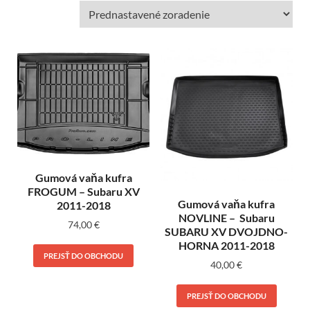
Gumová vaňa kufra
FROGUM – Subaru XV
Gumová vaňa kufra
2011-2018
NOVLINE – Subaru
74,00
€
SUBARU XV DVOJDNO-
HORNA 2011-2018
PREJSŤ DO OBCHODU
40,00
€
PREJSŤ DO OBCHODU