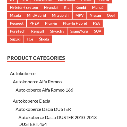
Hybridný systém
Hyundai
KIa
Kombi
Manuál
Mazda
MildHybrid
Mitsubishi
MPV
Nissan
Opel
Peugeot
PHEV
Plug-in
Plug-In Hybrid
PSA
PureTech
Renault
Skyactiv
SsangYong
SUV
Suzuki
TCe
Škoda
PRODUCT CATEGORIES
Autokoberce
Autokoberce Alfa Romeo
Autokoberce Alfa Romeo 166
Autokoberce Dacia
Autokoberce Dacia DUSTER
Autokoberce Dacia DUSTER 2010-2013 -
DUSTER I. 4x4