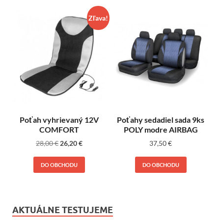
Zľava!
Poťah vyhrievaný 12V
Poťahy sedadiel sada 9ks
COMFORT
POLY modre AIRBAG
28,00
€
26,20
€
37,50
€
DO OBCHODU
DO OBCHODU
AKTUÁLNE TESTUJEME