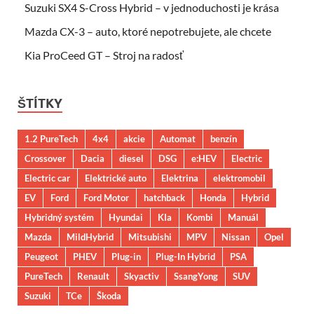
Suzuki SX4 S-Cross Hybrid – v jednoduchosti je krása
Mazda CX-3 – auto, ktoré nepotrebujete, ale chcete
Kia ProCeed GT – Stroj na radosť
ŠTÍTKY
1.2 PureTech
4x4
akcie
Automat
benzín
Crossover
Dacia
diesel
DSG
e:HEV
Electric
Electric car
Elektrické auto
Elektrina
elektromobil
EV
Ford
Ford Motor
hatchback
Honda
Hybrid
Hybridný systém
Hyundai
KIa
Kombi
Manuál
Mazda
MildHybrid
Mitsubishi
MPV
Nissan
Opel
Peugeot
PHEV
Plug-in
Plug-In Hybrid
PSA
PureTech
Renault
Skyactiv
SsangYong
SUV
Suzuki
TCe
Škoda