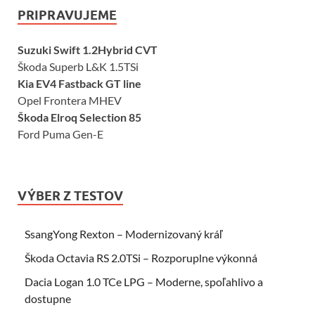
PRIPRAVUJEME
Suzuki Swift 1.2Hybrid CVT
Škoda Superb L&K 1.5TSi
Kia EV4 Fastback GT line
Opel Frontera MHEV
Škoda Elroq Selection 85
Ford Puma Gen-E
VÝBER Z TESTOV
SsangYong Rexton – Modernizovaný kráľ
Škoda Octavia RS 2.0TSi – Rozporuplne výkonná
Dacia Logan 1.0 TCe LPG – Moderne, spoľahlivo a
dostupne