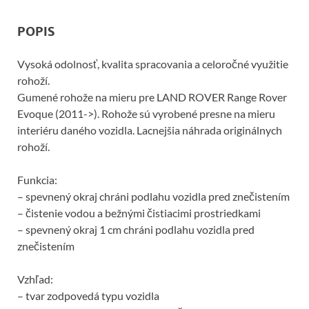
o
POPIS
o
k
Vysoká odolnosť, kvalita spracovania a celoročné využitie
rohoží.
Gumené rohože na mieru pre LAND ROVER Range Rover
Evoque (2011->). Rohože sú vyrobené presne na mieru
interiéru daného vozidla. Lacnejšia náhrada originálnych
rohoží.
Funkcia:
– spevnený okraj chráni podlahu vozidla pred znečistením
– čistenie vodou a bežnými čistiacimi prostriedkami
– spevnený okraj 1 cm chráni podlahu vozidla pred
znečistením
Vzhľad:
– tvar zodpovedá typu vozidla