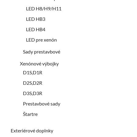
LED H8/H9/H11
LED HB3
LED HB4
LED pre xenón
Sady prestavbové
Xenónové výbojky
D1S,D1R
D2S,D2R
D3S,D3R
Prestavbové sady
Štartre
Exteriérové doplnky