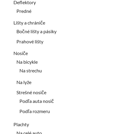
Deflektory
Predné
Lišty a chrániče
Bočné lišty a pásiky
Prahové lišty
Nosiče
Na bicykle
Na strechu
Na lyže
Strešné nosiče
Podľa auta nosič
Podľa rozmeru
Plachty
Na celé auto