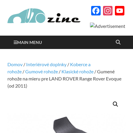
Facebo
Inst
Y
Autozine
C
magazín o autách a
motorizme s množstvom
podrobných testov a
reportáží
MAIN MENU
Domov
/
Interiérové doplnky
/
Koberce a
rohože
/
Gumové rohože
/
Klasické rohože
/ Gumené
rohože na mieru pre LAND ROVER Range Rover Evoque
(od 2011)