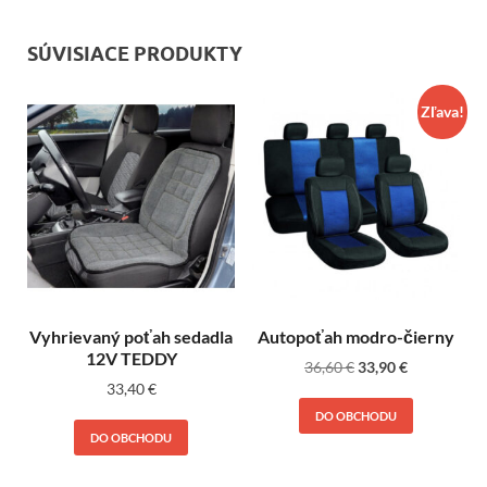
SÚVISIACE PRODUKTY
Zľava!
Vyhrievaný poťah sedadla
Autopoťah modro-čierny
12V TEDDY
36,60
€
33,90
€
33,40
€
DO OBCHODU
DO OBCHODU