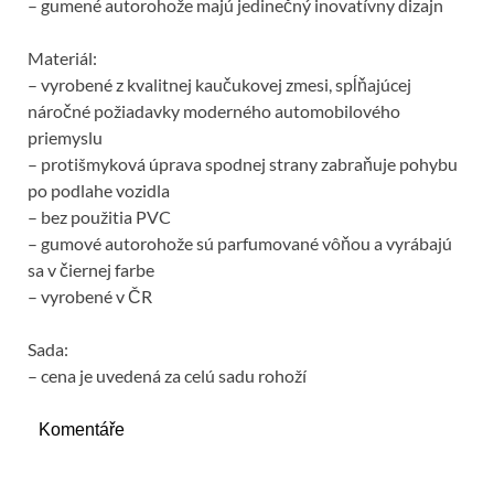
– gumené autorohože majú jedinečný inovatívny dizajn
Materiál:
– vyrobené z kvalitnej kaučukovej zmesi, spĺňajúcej
náročné požiadavky moderného automobilového
priemyslu
– protišmyková úprava spodnej strany zabraňuje pohybu
po podlahe vozidla
– bez použitia PVC
– gumové autorohože sú parfumované vôňou a vyrábajú
sa v čiernej farbe
– vyrobené v ČR
Sada:
– cena je uvedená za celú sadu rohoží
Komentáře