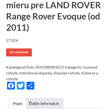
mieru pre LAND ROVER
Range Rover Evoque (od
2011)
27,20
€
DO OBCHODU
Katalógové číslo:
8592980903072
Kategórie:
Gumové
rohože
,
Interiérové doplnky
,
Klasické rohože
,
Koberce a
rohože
F
T
S
ac
w
h
e
itt
ar
Popis
Ďalšie informácie
b
er
e