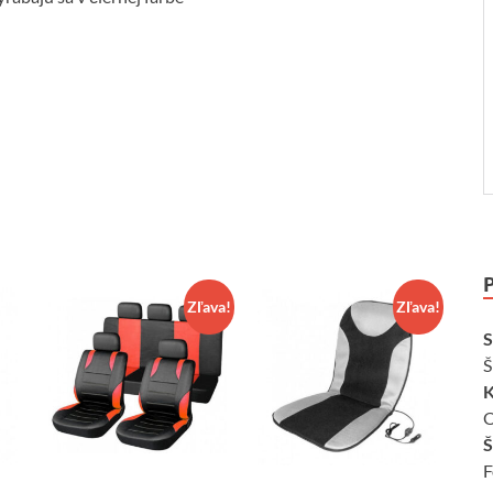
Zľava!
Zľava!
S
Š
K
O
Š
F