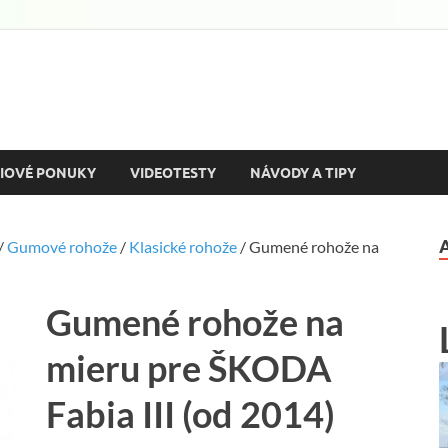
ozine
utách a motorizme s množstvom podrobných testov a reportáží
IOVÉ PONUKY
VIDEOTESTY
NÁVODY A TIPY
/
Gumové rohože
/
Klasické rohože
/ Gumené rohože na
Gumené rohože na
mieru pre ŠKODA
Fabia III (od 2014)