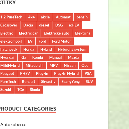
ŠTÍTKY
1.2 PureTech
4x4
akcie
Automat
benzín
Crossover
Dacia
diesel
DSG
e:HEV
Electric
Electric car
Elektrické auto
Elektrina
elektromobil
EV
Ford
Ford Motor
hatchback
Honda
Hybrid
Hybridný systém
Hyundai
KIa
Kombi
Manuál
Mazda
MildHybrid
Mitsubishi
MPV
Nissan
Opel
Peugeot
PHEV
Plug-in
Plug-In Hybrid
PSA
PureTech
Renault
Skyactiv
SsangYong
SUV
Suzuki
TCe
Škoda
PRODUCT CATEGORIES
Autokoberce