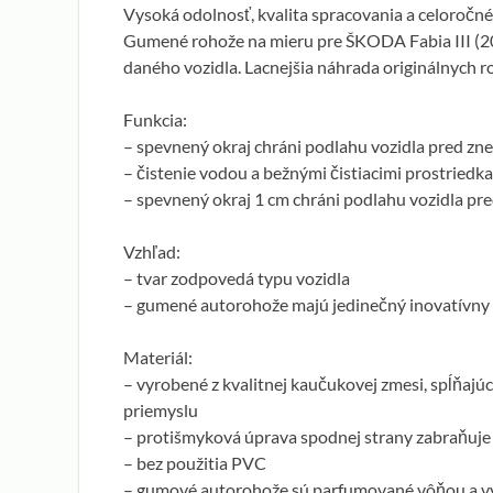
Vysoká odolnosť, kvalita spracovania a celoročné 
Gumené rohože na mieru pre ŠKODA Fabia III (20
daného vozidla. Lacnejšia náhrada originálnych r
Funkcia:
– spevnený okraj chráni podlahu vozidla pred zn
– čistenie vodou a bežnými čistiacimi prostriedk
– spevnený okraj 1 cm chráni podlahu vozidla pr
Vzhľad:
– tvar zodpovedá typu vozidla
– gumené autorohože majú jedinečný inovatívny 
Materiál:
– vyrobené z kvalitnej kaučukovej zmesi, spĺňa
priemyslu
– protišmyková úprava spodnej strany zabraňuje
– bez použitia PVC
– gumové autorohože sú parfumované vôňou a vyr