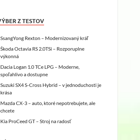
VÝBER Z TESTOV
SsangYong Rexton – Modernizovaný kráľ
Škoda Octavia RS 2.0TSi – Rozporuplne
výkonná
Dacia Logan 1.0 TCe LPG – Moderne,
spoľahlivo a dostupne
Suzuki SX4 S-Cross Hybrid – v jednoduchosti je
krása
Mazda CX-3 – auto, ktoré nepotrebujete, ale
chcete
Kia ProCeed GT – Stroj na radosť