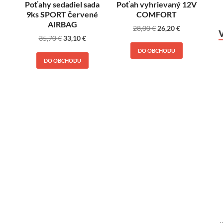
Poťahy sedadiel sada
Poťah vyhrievaný 12V
9ks SPORT červené
COMFORT
AIRBAG
28,00
€
26,20
€
35,70
€
33,10
€
DO OBCHODU
DO OBCHODU