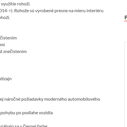
využitie rohoží.
14->). Rohože sú vyrobené presne na mieru interiéru
ohoží.
ečistením
ami
ed znečistením
dizajn
júcej náročné požiadavky moderného automobilového
 pohybu po podlahe vozidla
ábajú sa v čiernej farbe