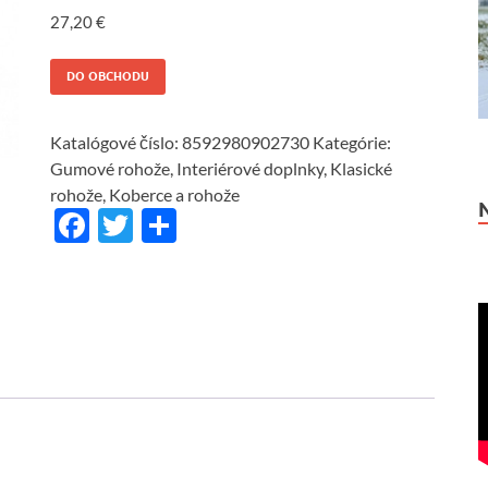
27,20
€
DO OBCHODU
Katalógové číslo:
8592980902730
Kategórie:
Gumové rohože
,
Interiérové doplnky
,
Klasické
rohože
,
Koberce a rohože
F
T
S
ac
w
h
e
itt
ar
b
er
e
o
o
k