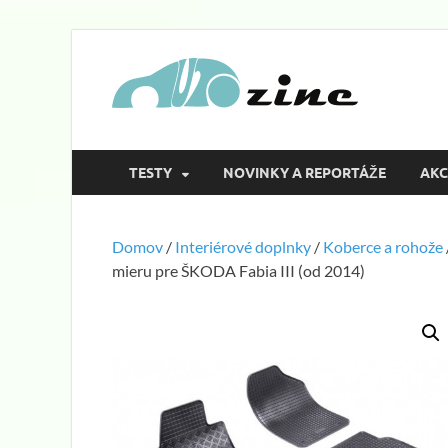
Aut
magazín o a
TESTY
NOVINKY A REPORTÁŽE
AKC
Domov
/
Interiérové doplnky
/
Koberce a rohože
mieru pre ŠKODA Fabia III (od 2014)