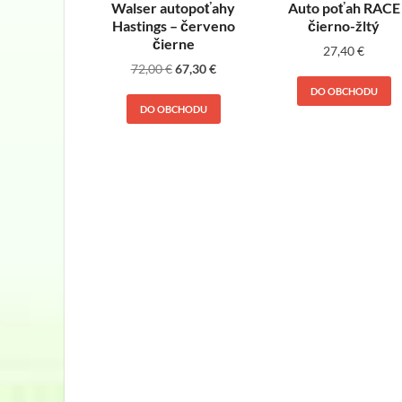
Walser autopoťahy
Auto poťah RACE
Hastings – červeno
čierno-žltý
čierne
27,40
€
72,00
€
67,30
€
DO OBCHODU
DO OBCHODU