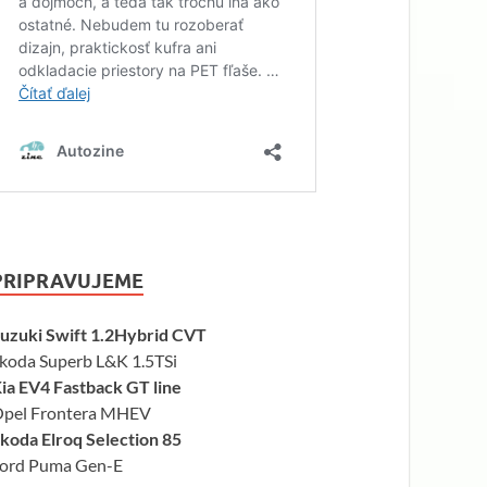
PRIPRAVUJEME
uzuki Swift 1.2Hybrid CVT
koda Superb L&K 1.5TSi
ia EV4 Fastback GT line
pel Frontera MHEV
koda Elroq Selection 85
ord Puma Gen-E