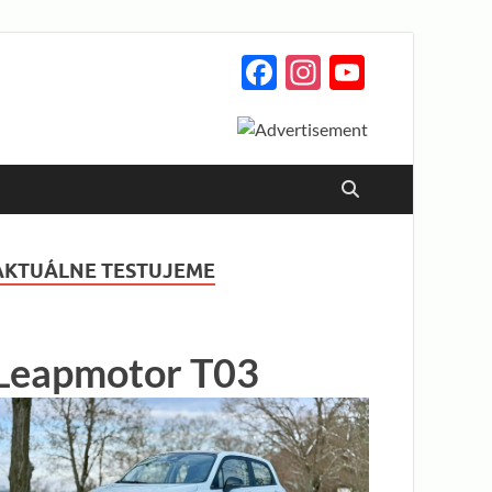
Facebook
Instagram
YouTub
Channe
AKTUÁLNE TESTUJEME
Leapmotor T03