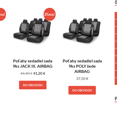
ava!
Zľava!
Poťahy sedadiel sada
Poťahy sedadiel sada
9ks JACK III. AIRBAG
9ks POLY šede
AIRBAG
44,40
€
41,20
€
37,50
€
DO OBCHODU
DO OBCHODU