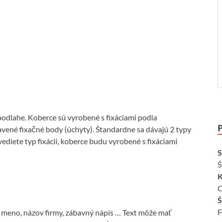
podlahe. Koberce sú vyrobené s fixáciami podla
avené fixačné body (úchyty). Štandardne sa dávajú 2 typy
ediete typ fixácii, koberce budu vyrobené s fixáciami
S
Š
K
O
Š
F
 meno, názov firmy, zábavný nápis … Text môže mať