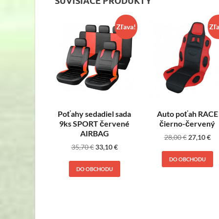
SÚVISIACE PRODUKTY
Zľava!
Zľ
Poťahy sedadiel sada
Auto poťah RACE
9ks SPORT červené
čierno-červený
AIRBAG
28,00
€
27,10
€
35,70
€
33,10
€
DO OBCHODU
DO OBCHODU