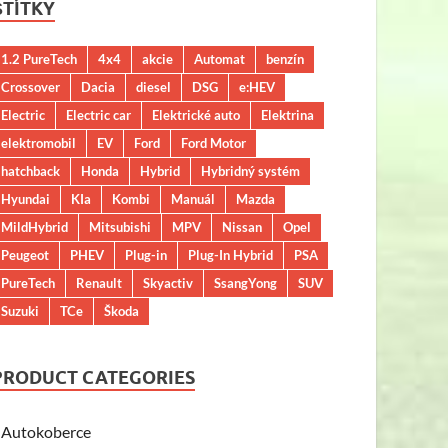
ŠTÍTKY
1.2 PureTech
4x4
akcie
Automat
benzín
Crossover
Dacia
diesel
DSG
e:HEV
Electric
Electric car
Elektrické auto
Elektrina
elektromobil
EV
Ford
Ford Motor
hatchback
Honda
Hybrid
Hybridný systém
Hyundai
KIa
Kombi
Manuál
Mazda
MildHybrid
Mitsubishi
MPV
Nissan
Opel
Peugeot
PHEV
Plug-in
Plug-In Hybrid
PSA
PureTech
Renault
Skyactiv
SsangYong
SUV
Suzuki
TCe
Škoda
PRODUCT CATEGORIES
Autokoberce