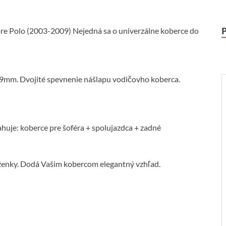
pre Polo (2003-2009) Nejedná sa o univerzálne koberce do
,9mm. Dvojité spevnenie nášlapu vodičovho koberca.
huje: koberce pre šoféra + spolujazdca + zadné
ženky. Dodá Vašim kobercom elegantný vzhľad.