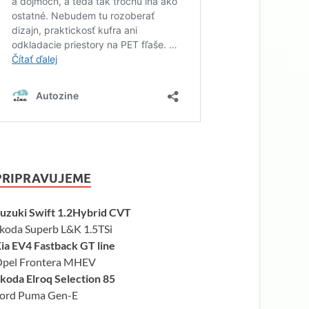
PRIPRAVUJEME
uzuki Swift 1.2Hybrid CVT
koda Superb L&K 1.5TSi
ia EV4 Fastback GT line
pel Frontera MHEV
koda Elroq Selection 85
ord Puma Gen-E