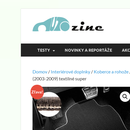
Aut
magazín o a
TESTY
NOVINKY A REPORTÁŽE
AKC
Domov
/
Interiérové doplnky
/
Koberce a rohože
(2003-2009) textilné super
Zľava!