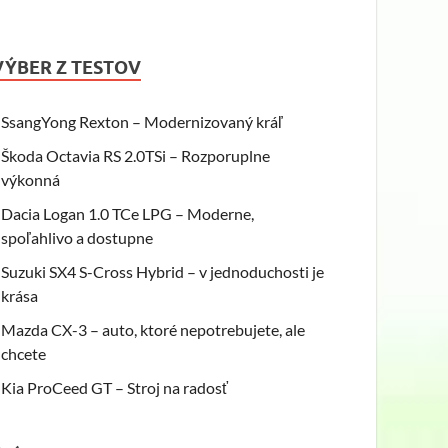
VÝBER Z TESTOV
SsangYong Rexton – Modernizovaný kráľ
Škoda Octavia RS 2.0TSi – Rozporuplne
výkonná
Dacia Logan 1.0 TCe LPG – Moderne,
spoľahlivo a dostupne
Suzuki SX4 S-Cross Hybrid – v jednoduchosti je
krása
Mazda CX-3 – auto, ktoré nepotrebujete, ale
chcete
Kia ProCeed GT – Stroj na radosť