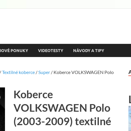
ozine
utách a motorizme s množstvom podrobných testov a reportáží
IOVÉ PONUKY
VIDEOTESTY
NÁVODY A TIPY
/
Textilné koberce
/
Super
/ Koberce VOLKSWAGEN Polo
Koberce
VOLKSWAGEN Polo
(2003-2009) textilné