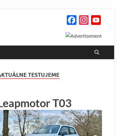
Facebook
Instagram
YouTub
Channe
AKTUÁLNE TESTUJEME
Leapmotor T03