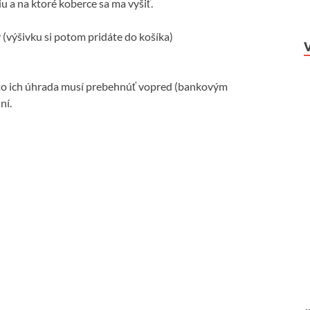
u a na ktoré koberce sa ma vyšiť.
 (výšivku si potom pridáte do košíka)
eto ich úhrada musí prebehnúť vopred (bankovým
ní.