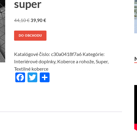
super
44,10
€
39,90
€
DO OBCHODU
Katalógové číslo:
c30a0418f7a6
Kategórie:
Interiérové doplnky
,
Koberce a rohože
,
Super
,
Textilné koberce
F
T
S
ac
w
h
e
itt
ar
b
er
e
o
o
k