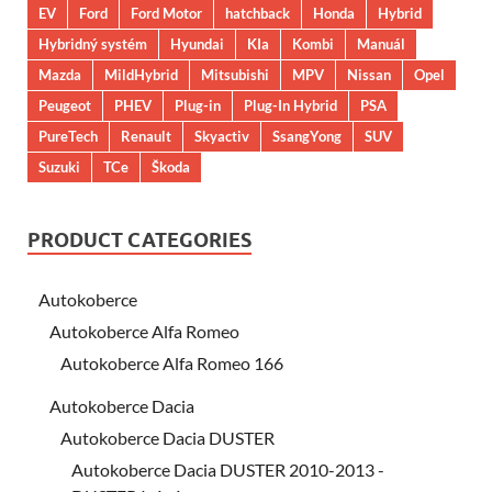
EV
Ford
Ford Motor
hatchback
Honda
Hybrid
Hybridný systém
Hyundai
KIa
Kombi
Manuál
Mazda
MildHybrid
Mitsubishi
MPV
Nissan
Opel
Peugeot
PHEV
Plug-in
Plug-In Hybrid
PSA
PureTech
Renault
Skyactiv
SsangYong
SUV
Suzuki
TCe
Škoda
PRODUCT CATEGORIES
Autokoberce
Autokoberce Alfa Romeo
Autokoberce Alfa Romeo 166
Autokoberce Dacia
Autokoberce Dacia DUSTER
Autokoberce Dacia DUSTER 2010-2013 -