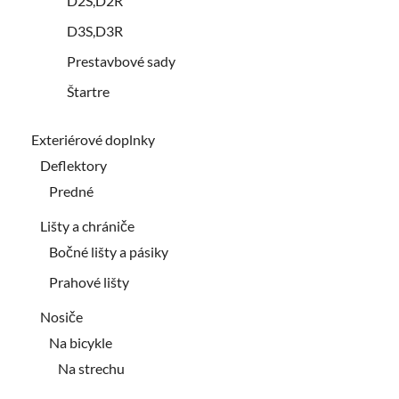
D2S,D2R
D3S,D3R
Prestavbové sady
Štartre
Exteriérové doplnky
Deflektory
Predné
Lišty a chrániče
Bočné lišty a pásiky
Prahové lišty
Nosiče
Na bicykle
Na strechu