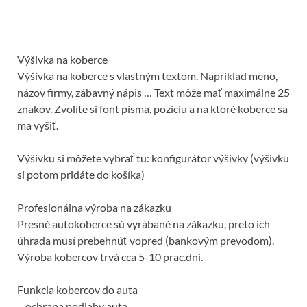
Výšivka na koberce
Výšivka na koberce s vlastným textom. Napríklad meno,
názov firmy, zábavný nápis … Text môže mať maximálne 25
znakov. Zvolíte si font písma, pozíciu a na ktoré koberce sa
ma vyšiť.
Výšivku si môžete vybrať tu: konfigurátor výšivky (výšivku
si potom pridáte do košíka)
Profesionálna výroba na zákazku
Presné autokoberce sú vyrábané na zákazku, preto ich
úhrada musí prebehnúť vopred (bankovým prevodom).
Výroba kobercov trvá cca 5-10 prac.dní.
Funkcia kobercov do auta
– ochrana podlahy auta