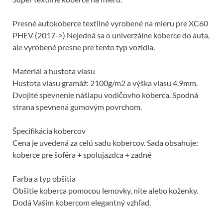
k
Presné autokoberce textilné vyrobené na mieru pre XC60
PHEV (2017->) Nejedná sa o univerzálne koberce do auta,
ale vyrobené presne pre tento typ vozidla.
Materiál a hustota vlasu
Hustota vlasu gramáž: 2100g/m2 a výška vlasu 4,9mm.
Dvojité spevnenie nášlapu vodičovho koberca. Spodná
strana spevnená gumovým povrchom.
Špecifikácia kobercov
Cena je uvedená za celú sadu kobercov. Sada obsahuje:
koberce pre šoféra + spolujazdca + zadné
Farba a typ obšitia
Obšitie koberca pomocou lemovky, nite alebo koženky.
Dodá Vašim kobercom elegantný vzhľad.