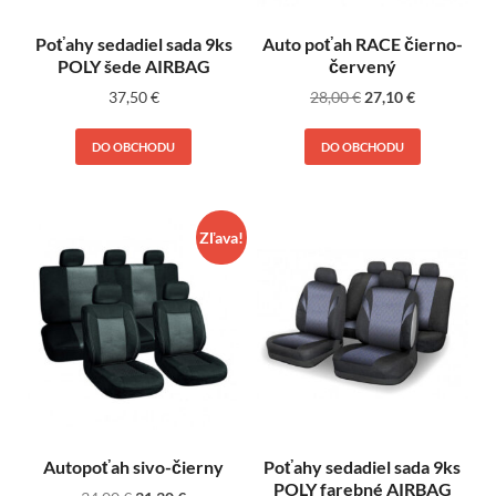
Poťahy sedadiel sada 9ks
Auto poťah RACE čierno-
POLY šede AIRBAG
červený
37,50
€
28,00
€
27,10
€
DO OBCHODU
DO OBCHODU
Zľava!
Autopoťah sivo-čierny
Poťahy sedadiel sada 9ks
POLY farebné AIRBAG