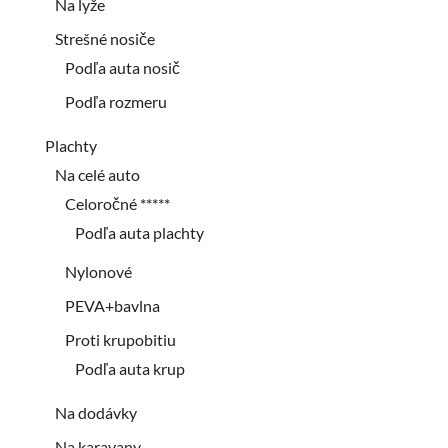
Na lyže
Strešné nosiče
Podľa auta nosič
Podľa rozmeru
Plachty
Na celé auto
Celoročné *****
Podľa auta plachty
Nylonové
PEVA+bavlna
Proti krupobitiu
Podľa auta krup
Na dodávky
Na karavany