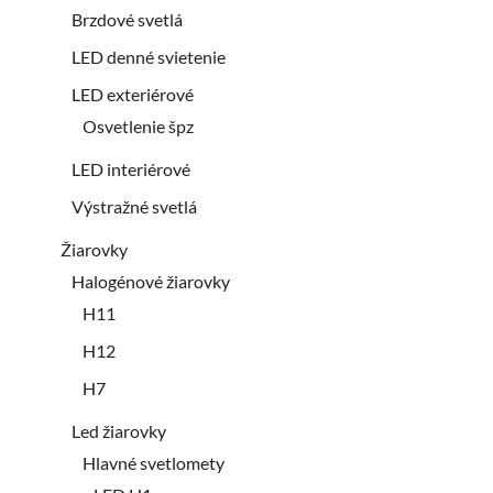
Brzdové svetlá
LED denné svietenie
LED exteriérové
Osvetlenie špz
LED interiérové
Výstražné svetlá
Žiarovky
Halogénové žiarovky
H11
H12
H7
Led žiarovky
Hlavné svetlomety