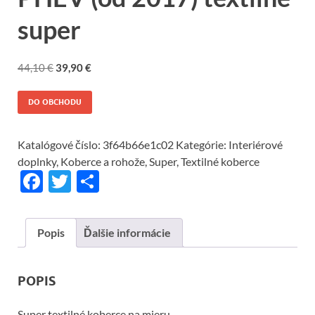
super
44,10
€
39,90
€
DO OBCHODU
Katalógové číslo:
3f64b66e1c02
Kategórie:
Interiérové
doplnky
,
Koberce a rohože
,
Super
,
Textilné koberce
F
T
S
ac
w
h
e
itt
ar
Popis
Ďalšie informácie
b
er
e
o
POPIS
o
Super textilné koberce na mieru.