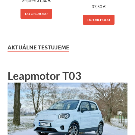
34,00
€
31,30
€
37,50
€
DO OBCHODU
DO OBCHODU
AKTUÁLNE TESTUJEME
Leapmotor T03