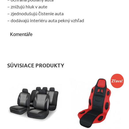
– znižujú hluk v aute
– zjednodušujú čistenie auta
– dodávajú interiéru auta pekný vzhľad
Komentáře
SÚVISIACE PRODUKTY
Zľava!