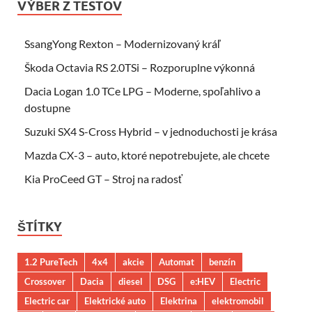
VÝBER Z TESTOV
SsangYong Rexton – Modernizovaný kráľ
Škoda Octavia RS 2.0TSi – Rozporuplne výkonná
Dacia Logan 1.0 TCe LPG – Moderne, spoľahlivo a
dostupne
Suzuki SX4 S-Cross Hybrid – v jednoduchosti je krása
Mazda CX-3 – auto, ktoré nepotrebujete, ale chcete
Kia ProCeed GT – Stroj na radosť
ŠTÍTKY
1.2 PureTech
4x4
akcie
Automat
benzín
Crossover
Dacia
diesel
DSG
e:HEV
Electric
Electric car
Elektrické auto
Elektrina
elektromobil