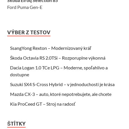
Škoda Elroq Selection 85
Ford Puma Gen-E
VÝBER Z TESTOV
SsangYong Rexton – Modernizovaný kráľ
Škoda Octavia RS 2.0TSi – Rozporuplne výkonná
Dacia Logan 1.0 TCe LPG – Moderne, spoľahlivo a
dostupne
Suzuki SX4 S-Cross Hybrid – v jednoduchosti je krása
Mazda CX-3 – auto, ktoré nepotrebujete, ale chcete
Kia ProCeed GT – Stroj na radosť
ŠTÍTKY