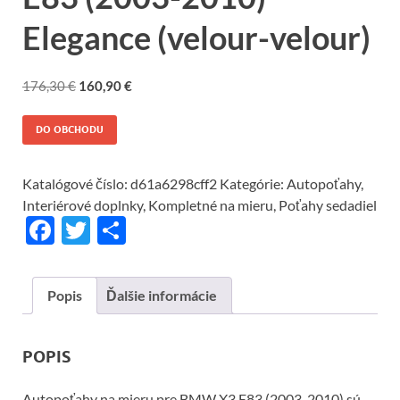
Elegance (velour-velour)
176,30
€
160,90
€
DO OBCHODU
Katalógové číslo:
d61a6298cff2
Kategórie:
Autopoťahy
,
Interiérové doplnky
,
Kompletné na mieru
,
Poťahy sedadiel
F
T
S
ac
w
h
e
itt
ar
Popis
Ďalšie informácie
b
er
e
o
POPIS
o
Autopoťahy na mieru pre BMW X3 E83 (2003-2010) sú