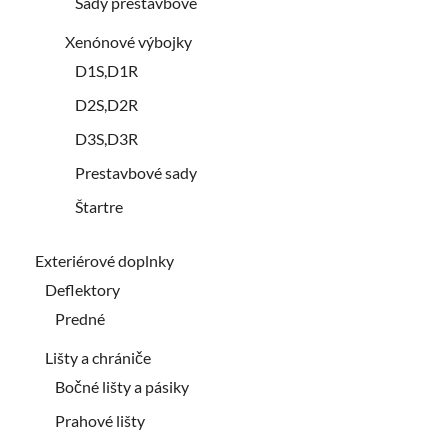
Sady prestavbové
Xenónové výbojky
D1S,D1R
D2S,D2R
D3S,D3R
Prestavbové sady
Štartre
Exteriérové doplnky
Deflektory
Predné
Lišty a chrániče
Bočné lišty a pásiky
Prahové lišty