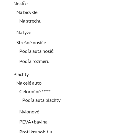
Nosiče
Na bicykle
Na strechu
Na lyže
Strešné nosiče
Podľa auta nosič
Podľa rozmeru
Plachty
Na celé auto
Celoročné *****
Podľa auta plachty
Nylonové
PEVA+bavlna
Proti krupobitiu