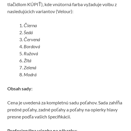
tlačidlom KÚPIŤ), kde vnútorná farba vyžaduje volbu z
nasledujúcich variantov (Velour):
Čierna
Šedá
Červená
Bordová
Ružová
Žltá
Zelená
Modrá
Obsah sady:
Cena je uvedená za kompletnú sadu poťahov. Sada zahŕňa
predné poťahy, zadné poťahy a poťahy na opierky hlavy
presne podľa vašich špecifikácií.
Profesionálna výroba na zákazku: