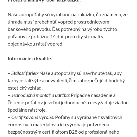
Naše autopoťahy sú vyrábané na zákazku, čo znamená, že
úhrada musí prebehnúť vopred prostredníctvom
bankového prevodu. Čas potrebný na výrobu týchto
poťahov je približne 14 dní, preto by ste mali s
objednávkou rátať vopred.
Informácie o kvalite:
–
Stálosť farieb:
Naše autopoťahy sú navrhnuté tak, aby
farby ostali sýte a nevybledli, čím zabezpečujú dlhodobý
estetický vzhľad.
–
Jednoduchá montáž a údržba:
Prípadné nasadenie a
čistenie poťahov je veľmi jednoduché a nevyžaduje žiadne
špeciálne nástroje.
–
Certifikovaná výroba:
Poťahy sú vyrábané z kvalitných
európskych materiálov a ich výroba je potvrdená
bezpečnostným certifikátom B28 od profesionálneho