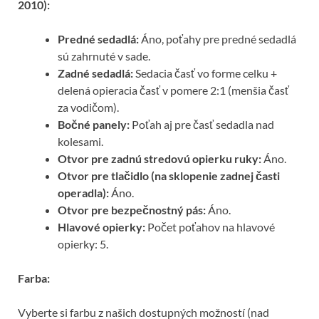
2010):
Predné sedadlá:
Áno, poťahy pre predné sedadlá
sú zahrnuté v sade.
Zadné sedadlá:
Sedacia časť vo forme celku +
delená opieracia časť v pomere 2:1 (menšia časť
za vodičom).
Bočné panely:
Poťah aj pre časť sedadla nad
kolesami.
Otvor pre zadnú stredovú opierku ruky:
Áno.
Otvor pre tlačidlo (na sklopenie zadnej časti
operadla):
Áno.
Otvor pre bezpečnostný pás:
Áno.
Hlavové opierky:
Počet poťahov na hlavové
opierky: 5.
Farba:
Vyberte si farbu z našich dostupných možností (nad