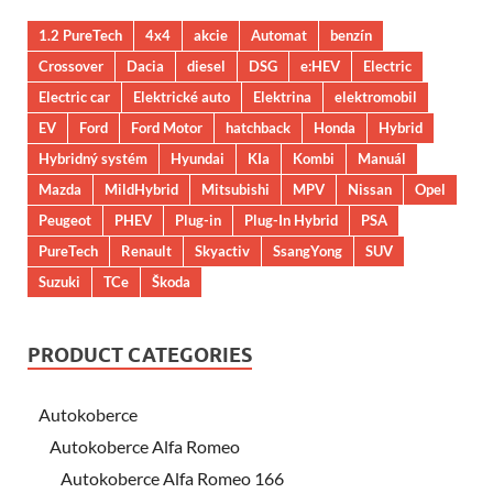
1.2 PureTech
4x4
akcie
Automat
benzín
Crossover
Dacia
diesel
DSG
e:HEV
Electric
Electric car
Elektrické auto
Elektrina
elektromobil
EV
Ford
Ford Motor
hatchback
Honda
Hybrid
Hybridný systém
Hyundai
KIa
Kombi
Manuál
Mazda
MildHybrid
Mitsubishi
MPV
Nissan
Opel
Peugeot
PHEV
Plug-in
Plug-In Hybrid
PSA
PureTech
Renault
Skyactiv
SsangYong
SUV
Suzuki
TCe
Škoda
PRODUCT CATEGORIES
Autokoberce
Autokoberce Alfa Romeo
Autokoberce Alfa Romeo 166