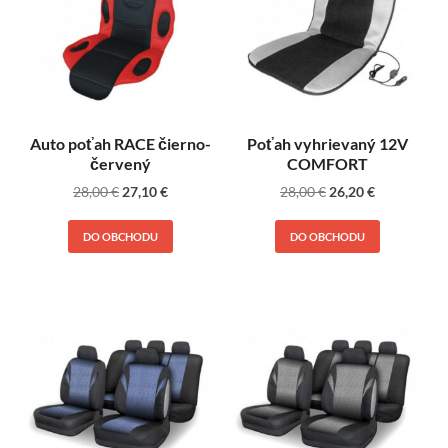
Auto poťah RACE čierno-
Poťah vyhrievaný 12V
červený
COMFORT
28,00
€
27,10
€
28,00
€
26,20
€
DO OBCHODU
DO OBCHODU