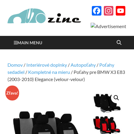
Facebo
Inst
Y
Autozine
C
magazín o autách a
motorizme s množstvom
podrobných testov a
reportáží
MAIN MENU
Domov
/
Interiérové doplnky
/
Autopoťahy
/
Poťahy
sedadiel
/
Kompletné na mieru
/ Poťahy pre BMW X3 E83
(2003-2010) Elegance (velour-velour)
Zľava!