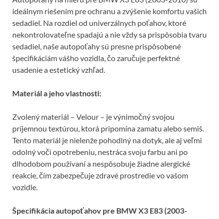
k
ideálnym riešením pre ochranu a zvýšenie komfortu vašich
sedadiel. Na rozdiel od univerzálnych poťahov, ktoré
nekontrolovateľne spadajú a nie vždy sa prispôsobia tvaru
sedadiel, naše autopoťahy sú presne prispôsobené
špecifikáciám vášho vozidla, čo zaručuje perfektné
usadenie a estetický vzhľad.
Materiál a jeho vlastnosti:
Zvolený materiál – Velour – je výnimočný svojou
príjemnou textúrou, ktorá pripomína zamatu alebo semiš.
Tento materiál je nielenže pohodlný na dotyk, ale aj veľmi
odolný voči opotrebeniu, nestráca svoju farbu ani po
dlhodobom používaní a nespôsobuje žiadne alergické
reakcie, čím zabezpečuje zdravé prostredie vo vašom
vozidle.
Špecifikácia autopoťahov pre BMW X3 E83 (2003-