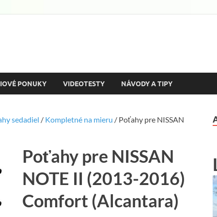
ozine
utách a motorizme s množstvom podrobných testov a reportáží
IOVÉ PONUKY
VIDEOTESTY
NÁVODY A TIPY
ahy sedadiel
/
Kompletné na mieru
/ Poťahy pre NISSAN
Poťahy pre NISSAN
NOTE II (2013-2016)
Comfort (Alcantara)