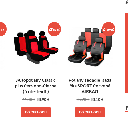
ava!
Zľava!
Zľava!
Autopoťahy Classic
Poťahy sedadiel sada
plus červeno-čierne
9ks SPORT červené
(frote-textil)
AIRBAG
41,40
€
38,90
€
35,70
€
33,10
€
DO OBCHODU
DO OBCHODU