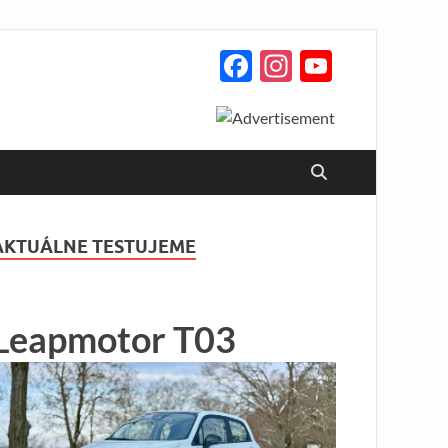
Facebook
Instagram
YouTub
Channe
AKTUÁLNE TESTUJEME
Leapmotor T03