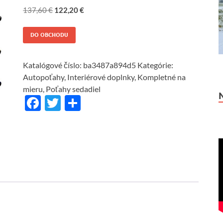
137,60
€
122,20
€
DO OBCHODU
Katalógové číslo:
ba3487a894d5
Kategórie:
Autopoťahy
,
Interiérové doplnky
,
Kompletné na
mieru
,
Poťahy sedadiel
F
T
S
ac
w
h
e
itt
ar
b
er
e
o
o
k