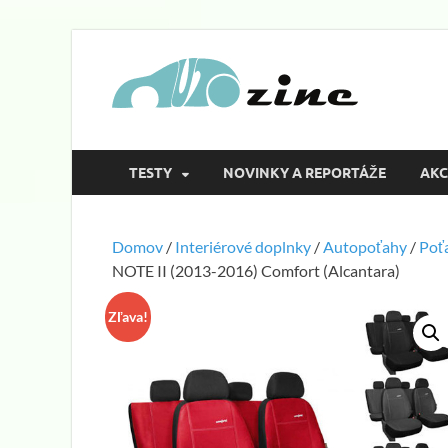
Aut
magazín o a
TESTY
NOVINKY A REPORTÁŽE
AKC
Domov
/
Interiérové doplnky
/
Autopoťahy
/
Poť
NOTE II (2013-2016) Comfort (Alcantara)
Zľava!