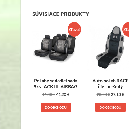
SÚVISIACE PRODUKTY
Zľava!
Zľ
Poťahy sedadiel sada
Auto poťah RACE
9ks JACK III. AIRBAG
čierno-šedý
44,40
€
41,20
€
28,00
€
27,10
€
DO OBCHODU
DO OBCHODU