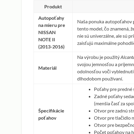
Produkt
Autopoťahy
Naša ponuka autopoťahov p
na mieru pre
tento model, čo znamená, že
NISSAN
nie sú univerzálne, ale sú 
NOTE II
zaisťujú maximálne pohodlie
(2013-2016)
Na výrobu je použitý
Alcant
svojou jemnosťou a príjemn
Materiál
odolnosťou voči vyblednutiu
dlhodobom používaní.
Poťahy pre predné 
Zadné poťahy sedadie
(menšia časť za sp
Špecifikácie
Otvor pre zadnú st
poťahov
Otvor pre tlačidlo 
Otvor pre bezpečno
Počet poťahov na h