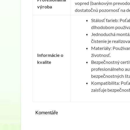
vopred (bankovým prevodom)
výroba
dostatočnú pozornosť na det
Stálosť farieb: Poťa
dlhodobom používa
Jednoduchá montáž 
čistenie je realizov
Materiály: Používam
Informácie o
životnosť.
kvalite
Bezpečnostný certif
profesionálneho au
bezpečnostných št
Kompatibilita: Poťa
zaisťuje bezpečnosť
Komentáře