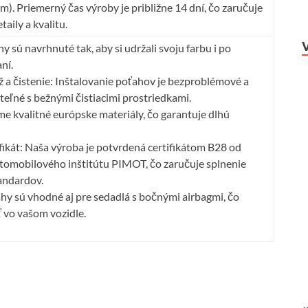
. Priemerný čas výroby je približne 14 dní, čo zaručuje
aily a kvalitu.
hy sú navrhnuté tak, aby si udržali svoju farbu i po
ní.
a čistenie: Inštalovanie poťahov je bezproblémové a
ateľné s bežnými čistiacimi prostriedkami.
e kvalitné európske materiály, čo garantuje dlhú
ikát: Naša výroba je potvrdená certifikátom B28 od
tomobilového inštitútu PIMOT, čo zaručuje splnenie
andardov.
hy sú vhodné aj pre sedadlá s bočnými airbagmi, čo
 vo vašom vozidle.