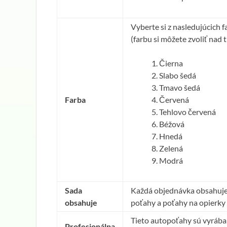
Vyberte si z nasledujúcich 
(farbu si môžete zvoliť nad
Čierna
Slabo šedá
Tmavo šedá
Farba
Červená
Tehlovo červená
Béžová
Hnedá
Zelená
Modrá
Sada
Každá objednávka obsahuje
obsahuje
poťahy a poťahy na opierky 
Tieto autopoťahy sú vyrában
Profesionálna