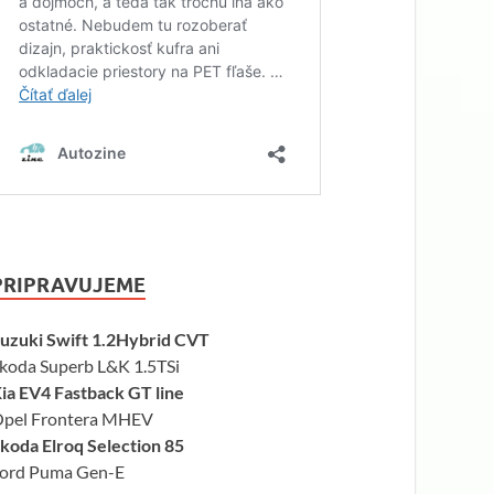
PRIPRAVUJEME
uzuki Swift 1.2Hybrid CVT
koda Superb L&K 1.5TSi
ia EV4 Fastback GT line
pel Frontera MHEV
koda Elroq Selection 85
ord Puma Gen-E