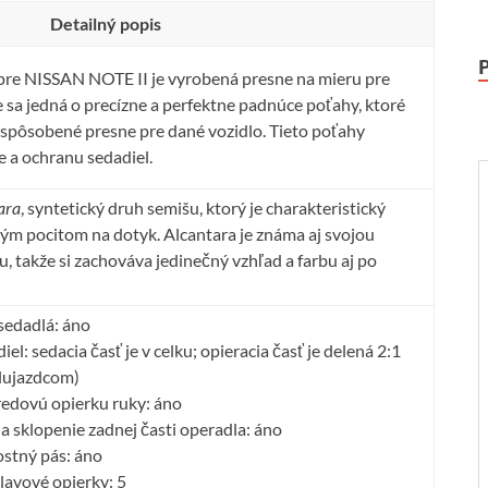
Detailný popis
re NISSAN NOTE II je vyrobená presne na mieru pre
 sa jedná o precízne a perfektne padnúce poťahy, ktoré
prispôsobené presne pre dané vozidlo. Tieto poťahy
 a ochranu sedadiel.
ara
, syntetický druh semišu, ktorý je charakteristický
ým pocitom na dotyk. Alcantara je známa aj svojou
, takže si zachováva jedinečný vzhľad a farbu aj po
sedadlá: áno
l: sedacia časť je v celku; opieracia časť je delená 2:1
olujazdcom)
redovú opierku ruky: áno
na sklopenie zadnej časti operadla: áno
stný pás: áno
lavové opierky: 5