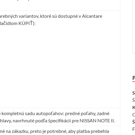
farebných variantov, ktoré sú dostupné v Alcantare
 tlačidlom KÚPIŤ):
S
Š
K
 kompletnú sadu autopoťahov: predné poťahy, zadné
O
hlavy, navrhnuté podľa špecifikácií pre NISSAN NOTE II.
Š
F
é na zákazku, preto je potrebné, aby platba prebehla