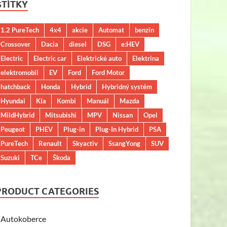
ŠTÍTKY
1.2 PureTech
4x4
akcie
Automat
benzín
Crossover
Dacia
diesel
DSG
e:HEV
Electric
Electric car
Elektrické auto
Elektrina
elektromobil
EV
Ford
Ford Motor
hatchback
Honda
Hybrid
Hybridný systém
Hyundai
KIa
Kombi
Manuál
Mazda
MildHybrid
Mitsubishi
MPV
Nissan
Opel
Peugeot
PHEV
Plug-in
Plug-In Hybrid
PSA
PureTech
Renault
Skyactiv
SsangYong
SUV
Suzuki
TCe
Škoda
PRODUCT CATEGORIES
Autokoberce