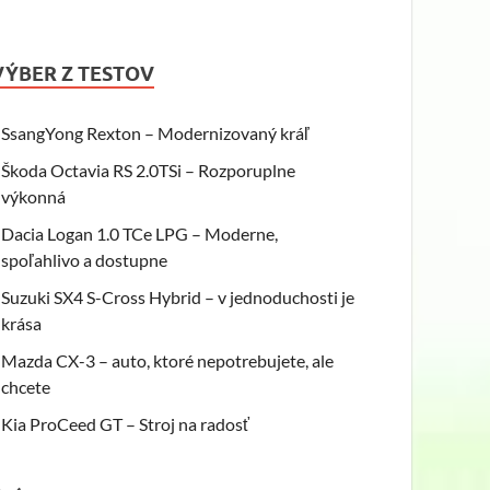
VÝBER Z TESTOV
SsangYong Rexton – Modernizovaný kráľ
Škoda Octavia RS 2.0TSi – Rozporuplne
výkonná
Dacia Logan 1.0 TCe LPG – Moderne,
spoľahlivo a dostupne
Suzuki SX4 S-Cross Hybrid – v jednoduchosti je
krása
Mazda CX-3 – auto, ktoré nepotrebujete, ale
chcete
Kia ProCeed GT – Stroj na radosť