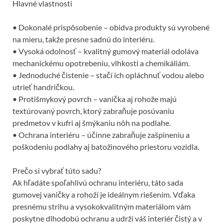
Hlavné vlastnosti
• Dokonalé prispôsobenie – obidva produkty sú vyrobené
na mieru, takže presne sadnú do interiéru.
• Vysoká odolnosť – kvalitný gumový materiál odoláva
mechanickému opotrebeniu, vlhkosti a chemikáliám.
• Jednoduché čistenie – stačí ich opláchnuť vodou alebo
utrieť handričkou.
• Protišmykový povrch – vanička aj rohože majú
textúrovaný povrch, ktorý zabraňuje posúvaniu
predmetov v kufri aj šmýkaniu nôh na podlahe.
• Ochrana interiéru – účinne zabraňuje zašpineniu a
poškodeniu podlahy aj batožinového priestoru vozidla.
Prečo si vybrať túto sadu?
Ak hľadáte spoľahlivú ochranu interiéru, táto sada
gumovej vaničky a rohoží je ideálnym riešením. Vďaka
presnému strihu a vysokokvalitným materiálom vám
poskytne dlhodobú ochranu a udrží váš interiér čistý a v