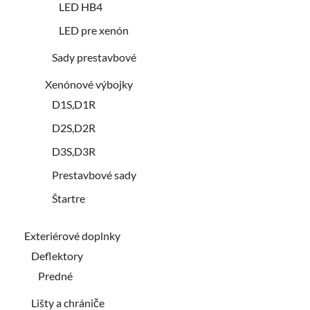
LED HB4
LED pre xenón
Sady prestavbové
Xenónové výbojky
D1S,D1R
D2S,D2R
D3S,D3R
Prestavbové sady
Štartre
Exteriérové doplnky
Deflektory
Predné
Lišty a chrániče