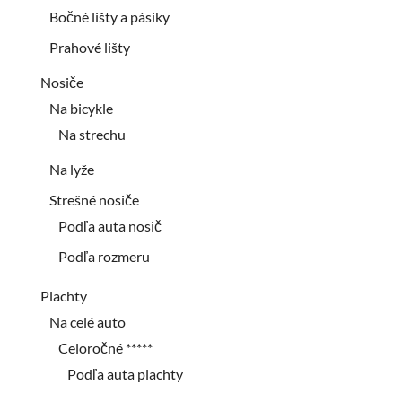
Bočné lišty a pásiky
Prahové lišty
Nosiče
Na bicykle
Na strechu
Na lyže
Strešné nosiče
Podľa auta nosič
Podľa rozmeru
Plachty
Na celé auto
Celoročné *****
Podľa auta plachty