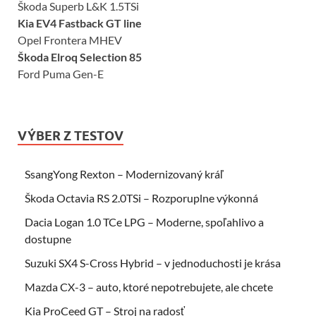
Škoda Superb L&K 1.5TSi
Kia EV4 Fastback GT line
Opel Frontera MHEV
Škoda Elroq Selection 85
Ford Puma Gen-E
VÝBER Z TESTOV
SsangYong Rexton – Modernizovaný kráľ
Škoda Octavia RS 2.0TSi – Rozporuplne výkonná
Dacia Logan 1.0 TCe LPG – Moderne, spoľahlivo a
dostupne
Suzuki SX4 S-Cross Hybrid – v jednoduchosti je krása
Mazda CX-3 – auto, ktoré nepotrebujete, ale chcete
Kia ProCeed GT – Stroj na radosť