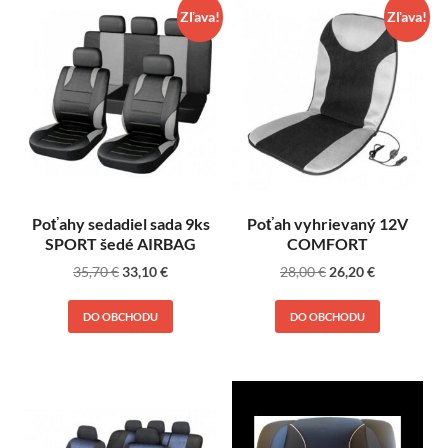
Zľava!
Zľava!
Poťahy sedadiel sada 9ks
Poťah vyhrievaný 12V
SPORT šedé AIRBAG
COMFORT
35,70
€
33,10
€
28,00
€
26,20
€
DO OBCHODU
DO OBCHODU