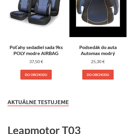
Poťahy sedadiel sada 9ks
Podsedák do auta
POLY modre AIRBAG
Automax modrý
37,50
€
25,30
€
DO OBCHODU
DO OBCHODU
AKTUÁLNE TESTUJEME
Leapmotor T03