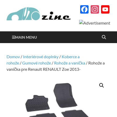
Facebo
Inst
Y
Autozine
C
magazín o autách a
motorizme s množstvom
podrobných testov a
reportáží
MAIN MENU
Domov
/
Interiérové doplnky
/
Koberce a
rohože
/
Gumové rohože
/
Rohože a vanička
/ Rohože a
vanička pre Renault RENAULT Zoe 2013-