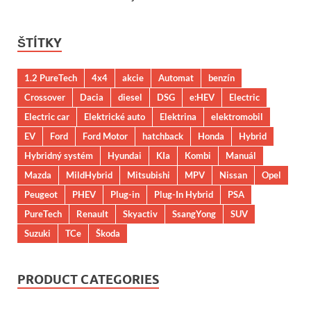
ŠTÍTKY
1.2 PureTech
4x4
akcie
Automat
benzín
Crossover
Dacia
diesel
DSG
e:HEV
Electric
Electric car
Elektrické auto
Elektrina
elektromobil
EV
Ford
Ford Motor
hatchback
Honda
Hybrid
Hybridný systém
Hyundai
KIa
Kombi
Manuál
Mazda
MildHybrid
Mitsubishi
MPV
Nissan
Opel
Peugeot
PHEV
Plug-in
Plug-In Hybrid
PSA
PureTech
Renault
Skyactiv
SsangYong
SUV
Suzuki
TCe
Škoda
PRODUCT CATEGORIES