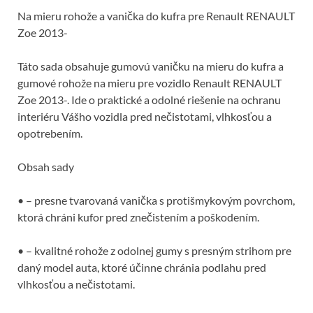
k
Na mieru rohože a vanička do kufra pre Renault RENAULT
Zoe 2013-
Táto sada obsahuje gumovú vaničku na mieru do kufra a
gumové rohože na mieru pre vozidlo Renault RENAULT
Zoe 2013-. Ide o praktické a odolné riešenie na ochranu
interiéru Vášho vozidla pred nečistotami, vlhkosťou a
opotrebením.
Obsah sady
• – presne tvarovaná vanička s protišmykovým povrchom,
ktorá chráni kufor pred znečistením a poškodením.
• – kvalitné rohože z odolnej gumy s presným strihom pre
daný model auta, ktoré účinne chránia podlahu pred
vlhkosťou a nečistotami.