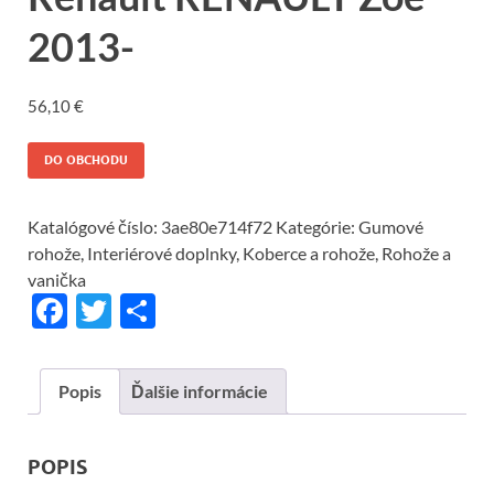
2013-
56,10
€
DO OBCHODU
Katalógové číslo:
3ae80e714f72
Kategórie:
Gumové
rohože
,
Interiérové doplnky
,
Koberce a rohože
,
Rohože a
vanička
F
T
S
ac
w
h
e
itt
ar
Popis
Ďalšie informácie
b
er
e
o
POPIS
o