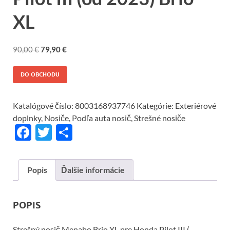
XL
90,00
€
79,90
€
DO OBCHODU
Katalógové číslo:
8003168937746
Kategórie:
Exteriérové
doplnky
,
Nosiče
,
Podľa auta nosič
,
Strešné nosiče
F
T
S
ac
w
h
e
itt
ar
Popis
Ďalšie informácie
b
er
e
o
POPIS
o
Strešný nosič Menabo Brio XL pre Honda Pilot III (