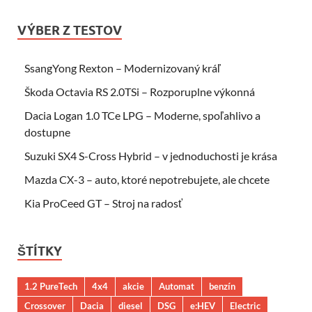
VÝBER Z TESTOV
SsangYong Rexton – Modernizovaný kráľ
Škoda Octavia RS 2.0TSi – Rozporuplne výkonná
Dacia Logan 1.0 TCe LPG – Moderne, spoľahlivo a
dostupne
Suzuki SX4 S-Cross Hybrid – v jednoduchosti je krása
Mazda CX-3 – auto, ktoré nepotrebujete, ale chcete
Kia ProCeed GT – Stroj na radosť
ŠTÍTKY
1.2 PureTech
4x4
akcie
Automat
benzín
Crossover
Dacia
diesel
DSG
e:HEV
Electric