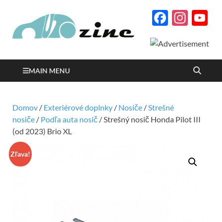
Facebo
Inst
Y
Autozine
C
magazín o autách a
motorizme s množstvom
podrobných testov a
reportáží
MAIN MENU
Domov
/
Exteriérové doplnky
/
Nosiče
/
Strešné
nosiče
/
Podľa auta nosič
/ Strešný nosič Honda Pilot III
(od 2023) Brio XL
Zľava!