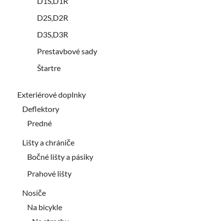
D1S,D1R
D2S,D2R
D3S,D3R
Prestavbové sady
Štartre
Exteriérové doplnky
Deflektory
Predné
Lišty a chrániče
Bočné lišty a pásiky
Prahové lišty
Nosiče
Na bicykle