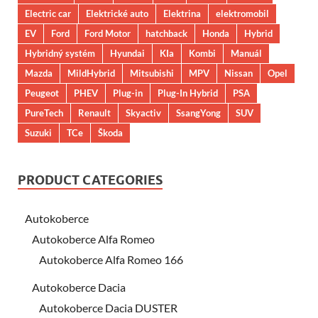
Electric car
Elektrické auto
Elektrina
elektromobil
EV
Ford
Ford Motor
hatchback
Honda
Hybrid
Hybridný systém
Hyundai
KIa
Kombi
Manuál
Mazda
MildHybrid
Mitsubishi
MPV
Nissan
Opel
Peugeot
PHEV
Plug-in
Plug-In Hybrid
PSA
PureTech
Renault
Skyactiv
SsangYong
SUV
Suzuki
TCe
Škoda
PRODUCT CATEGORIES
Autokoberce
Autokoberce Alfa Romeo
Autokoberce Alfa Romeo 166
Autokoberce Dacia
Autokoberce Dacia DUSTER