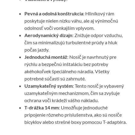
Pevná a odolná konštrukcia
: Hliníkový rám
poskytuje nielen nízku váhu, ale aj výnimočnú
odolnosť voči vonkajším vplyvom.
Aerodynamický dizajn
: Znižuje odpor vzduchu,
čím sa minimalizujú turbulentné prúdy a hluk
počas jazdy.
Jednoduchá montáž
: Nosič je navrhnutý pre
rýchlu a bezpečnú inštaláciu bez potreby
akéhokoľvek špeciálneho náradia. Všetky
potrebné súčasti sú zahrnuté.
Uzamykateľný systém
: Tento nosič je vybavený
uzamykateľným mechanizmom, čím sa zvyšuje
ochrana voči krádeži vášho nákladu.
T-drážka 14 mm
: Umožňuje jednoduché
pripojenie rôzneho príslušenstva, ako sú nosiče
bicyklov alebo strešné boxy pomocou T-adaptéra.