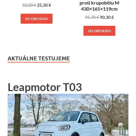
proti krupobitiu M
32,00
€
25,30
€
430×165×119cm
95,70
€
90,30
€
DO OBCHODU
DO OBCHODU
AKTUÁLNE TESTUJEME
Leapmotor T03