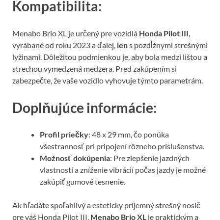
Kompatibilita:
Menabo Brio XL je určený pre vozidlá
Honda Pilot III
,
vyrábané od roku 2023 a ďalej,
len
s pozdĺžnymi strešnými
lyžinami. Dôležitou podmienkou je, aby bola medzi lištou a
strechou vymedzená medzera. Pred zakúpením si
zabezpečte, že vaše vozidlo vyhovuje týmto parametrám.
Doplňujúce informácie:
Profil priečky
: 48 x 29 mm, čo ponúka
všestrannosť pri pripojení rôzneho príslušenstva.
Možnosť dokúpenia
: Pre zlepšenie jazdných
vlastností a zníženie vibrácií počas jazdy je možné
zakúpiť gumové tesnenie.
Ak hľadáte spoľahlivý a esteticky príjemný strešný nosič
pre váš Honda Pilot III,
Menabo Brio XL
je praktickým a