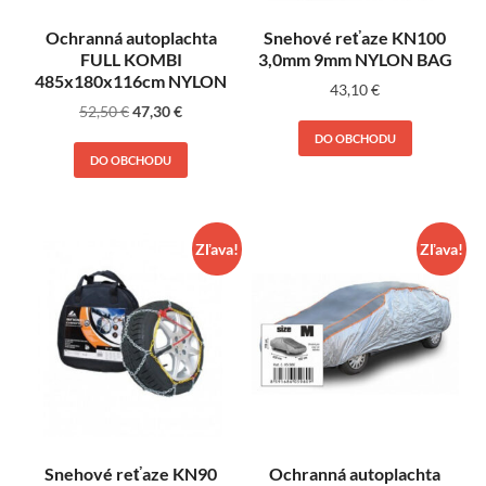
Ochranná autoplachta
Snehové reťaze KN100
FULL KOMBI
3,0mm 9mm NYLON BAG
485x180x116cm NYLON
43,10
€
52,50
€
47,30
€
DO OBCHODU
DO OBCHODU
Zľava!
Zľava!
Snehové reťaze KN90
Ochranná autoplachta