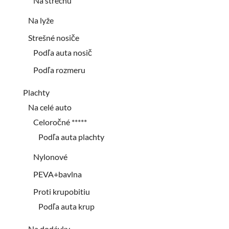
Na strechu
Na lyže
Strešné nosiče
Podľa auta nosič
Podľa rozmeru
Plachty
Na celé auto
Celoročné *****
Podľa auta plachty
Nylonové
PEVA+bavlna
Proti krupobitiu
Podľa auta krup
Na dodávky