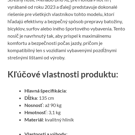
k
vyrábané od roku 2023 a ďalej) predstavuje dokonalé
riešenie pre všetkých vlastníkov tohto modelu, ktorí
hľadajú efektívny a bezpečný spôsob prepravy batožiny,
bicyklov, surfov alebo iného športového vybavenia. Tento
nosič je navrhnutý tak, aby prispel k maximálnemu
komfortu a bezpečnosti počas jazdy, pričom je
kompatibilný len s vozidlami vybavenými pozdĺžnymi
strešnými lištami od výroby.
Kľúčové vlastnosti produktu:
Hlavná špecifikácia
:
Dĺžka
: 135 cm
Nosnosť
: až 90 kg
Hmotnosť
: 3,1 kg
Materiál
: kvalitný hliník
Vlastnosti a výhody
: